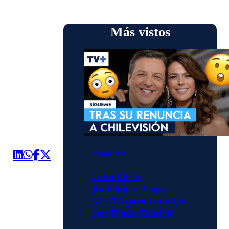
Más vistos
Momentos
Julio César
Rodríguez llega a
MEGA para trabajar
con Tonka Tomicic