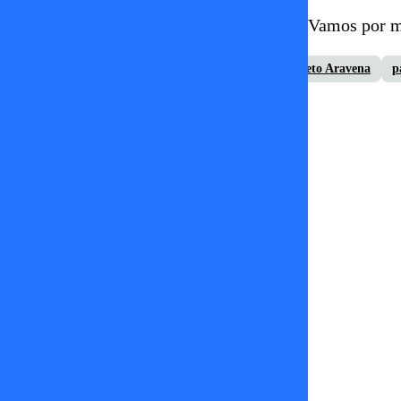
Prende la tele y sintoniza TV+, Canal 5, ¡Vamos por 
conversa larga cuento corto
Jenny Cavallo
Loreto Aravena
p