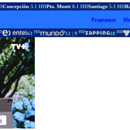
Concepción
3.1 HD
Pto. Montt
8.1 HD
Santiago
5.1 HD
Ra
Programas
Mo
HD
HD
HD
63
12 | 9
18