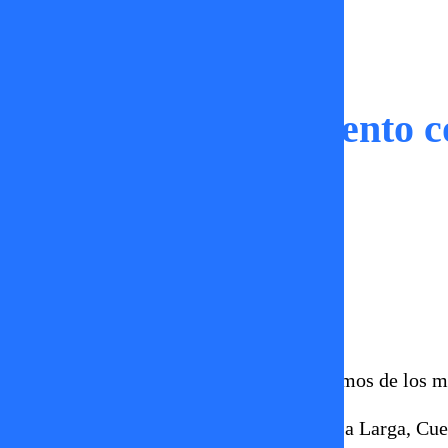
Capítulos
Conversa larga, Cuento c
Constanza Sandoval
08 de mayo 2026
En Conversa larga, Cuento corto disfrutamos de los 
Disfruta de un nuevo capítulo de Conversa Larga, Cuen