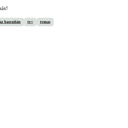
más!
az bascuñán
tv+
tvmas