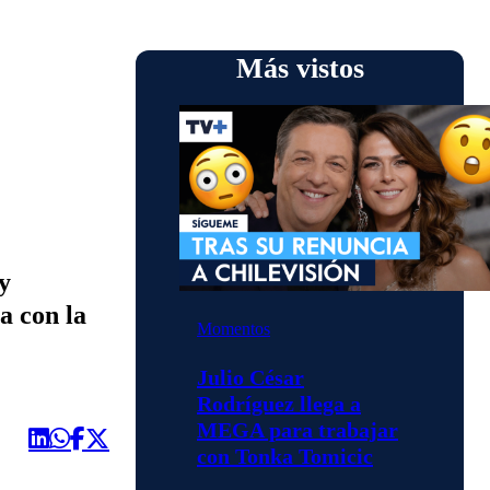
Más vistos
y
a con la
Momentos
Julio César
Rodríguez llega a
MEGA para trabajar
con Tonka Tomicic