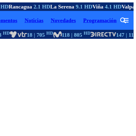
 HD
Rancagua
2.1 HD
La Serena
9.1 HD
Viña
4.1 HD
Valpar
mentos
Noticias
Novedades
Programación
HD
HD
HD
18 | 705
118 | 805
147 | 114