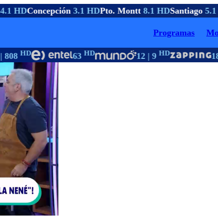
4.1 HD
Concepción
3.1 HD
Pto. Montt
8.1 HD
Santiago
5.1
Programas
Mo
HD
HD
HD
| 808
63
12 | 9
18