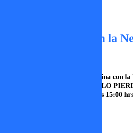
Capítulos
Desde mi cocina con la Ne
En este capítulo de Desde mi cocina con la 
anécdotas de la semana ¡NO TE LO PIERDAS
Nené, de lunes a viernes desde las 15:00 
Ignacia Lira
16 de enero 2026