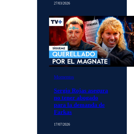
27/03/2026
Momentos
Sergio Rojas asegura
no tener abogado
para la demanda de
Farkas
17/07/2026