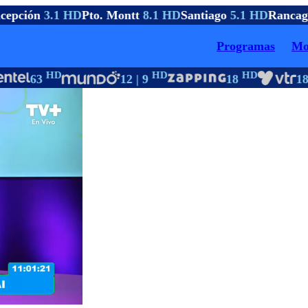
epción
3.1 HD
Pto. Montt
8.1 HD
Santiago
5.1 HD
Rancag
Programas
Mo
HD
HD
HD
63
12 | 9
18
18 