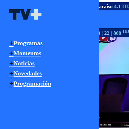
TV ABIERTA
a
2.1 HD
La Serena
9.1 HD
Viña
4.1 HD
Valparaíso
4.1 HD
Señal Online
HD
HD
HD
TV PAGO
147 | 1147
550
18 | 22 | 808
Programas
Momentos
Noticias
Novedades
Programación