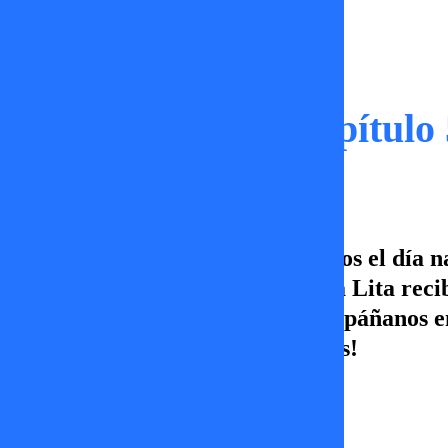
Capítulos
Luzma Cachai | Capítulo
En Luzma Cachai conmemoramos el día nac
sus favoritos. Además, la querida Lita rec
competencia ¿Es traición? Acompáñanos en
TVMAS, canal 5 ¡Vamos por más!
Damaris Castro
18 de mayo 2026