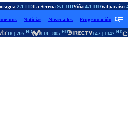
cagua
2.1 HD
La Serena
9.1 HD
Viña
4.1 HD
Valparaíso
4.
mentos
Noticias
Novedades
Programación
HD
HD
HD
18 | 705
118 | 805
147 | 1147