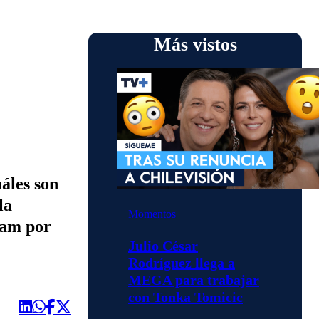
Más vistos
áles son
la
Momentos
 am por
Julio César
Rodríguez llega a
MEGA para trabajar
con Tonka Tomicic