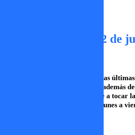
Capítulos
Noche de Suerte | 02 de j
En Noche de Suerte analizamos las últimas
Huidobro con Claudia Schmidt, además de 
cumpleaños y el amor que vuelve a tocar l
capítulo de Noche de Suerte, de lunes a vi
por más!