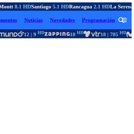
Montt
8.1 HD
Santiago
5.1 HD
Rancagua
2.1 HD
La Serena
mentos
Noticias
Novedades
Programación
HD
HD
HD
12 | 9
18
18 | 705
1