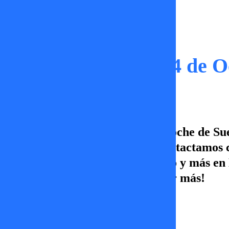
Capítulos
Noche de Suerte | 24 de 
En este capítulo de viernes en Noche de Su
en Only Fama. También, nos contactamos co
Barrientos contra su mamá. Esto y más en N
sólo en TV+, Canal 5 ¡Vamos por más!
Damaris Castro
27 de octubre 2025