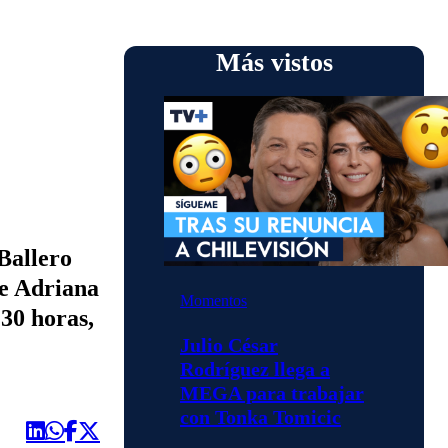
Más vistos
Ballero
de Adriana
Momentos
:30 horas,
Julio César
Rodríguez llega a
MEGA para trabajar
con Tonka Tomicic