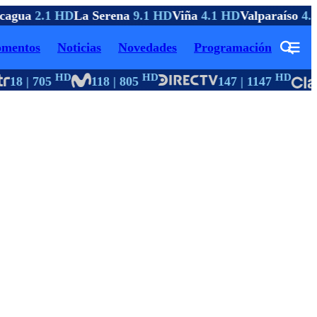
agua
2.1 HD
La Serena
9.1 HD
Viña
4.1 HD
Valparaíso
4.1
mentos
Noticias
Novedades
Programación
HD
HD
HD
18 | 705
118 | 805
147 | 1147