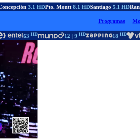
oncepción
3.1 HD
Pto. Montt
8.1 HD
Santiago
5.1 HD
Ranc
Programas
Mo
HD
HD
HD
63
12 | 9
18