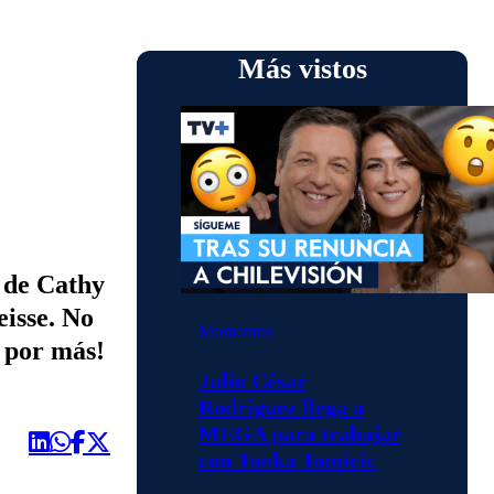
Más vistos
o de Cathy
eisse. No
Momentos
s por más!
Julio César
Rodríguez llega a
MEGA para trabajar
con Tonka Tomicic