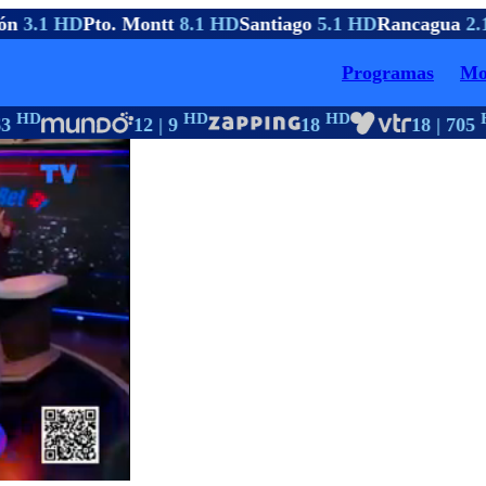
ón
3.1 HD
Pto. Montt
8.1 HD
Santiago
5.1 HD
Rancagua
2.1
Programas
Mo
HD
HD
HD
H
3
12 | 9
18
18 | 705