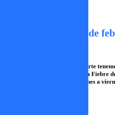
Capítulos
Noche de Suerte | 3 de fe
En este capítulo de Noche de Suerte tenemo
Barriga, Cony Capelli renuncia a Fiebre d
te pierdas Noche de Suerte de lunes a vier
José Tomás Medina
04 de febrero 2026