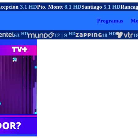
epción
3.1 HD
Pto. Montt
8.1 HD
Santiago
5.1 HD
Rancag
Programas
Mo
HD
HD
HD
63
12 | 9
18
18 