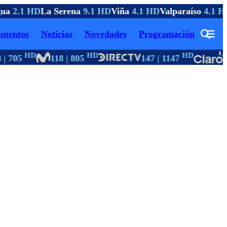
ua
2.1 HD
La Serena
9.1 HD
Viña
4.1 HD
Valparaíso
4.1 HD
mentos
Noticias
Novedades
Programación
HD
HD
HD
| 705
118 | 805
147 | 1147