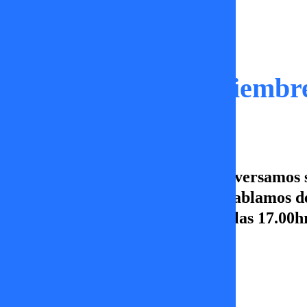
Capítulos
Sígueme | 17 de Diciembr
En este capítulo de Sígueme, conversamos 
el Miss Universo 2025, además hablamos d
de Sígueme, de lunes a viernes a las 17.00h
por más!
Erika Flores
17 de diciembre 2025