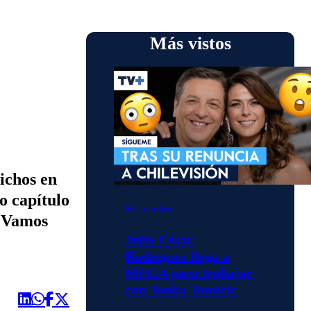
Más vistos
ichos en
o capítulo
Momentos
 ¡Vamos
Julio César
Rodríguez llega a
MEGA para trabajar
con Tonka Tomicic