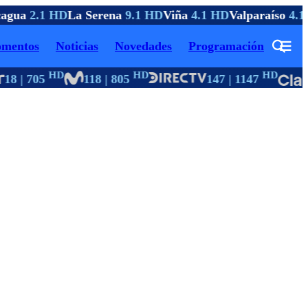
agua
2.1 HD
La Serena
9.1 HD
Viña
4.1 HD
Valparaíso
4.1 
mentos
Noticias
Novedades
Programación
HD
HD
HD
18 | 705
118 | 805
147 | 1147