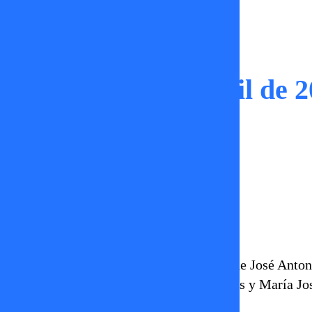
Capítulos
Sígueme | 30 de abril de 
Constanza Sandoval
30 de abril 2026
En Sígueme conversamos sobre la furia de José Antoni
regreso a la televisión de Cristian Campos y María Jos