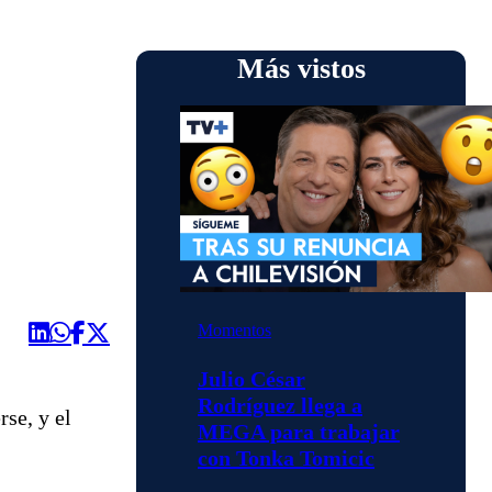
Más vistos
Momentos
Julio César
Rodríguez llega a
se, y el
MEGA para trabajar
con Tonka Tomicic