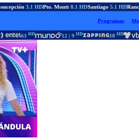
ncepción
3.1 HD
Pto. Montt
8.1 HD
Santiago
5.1 HD
Ranc
Programas
Mo
HD
HD
HD
63
12 | 9
18