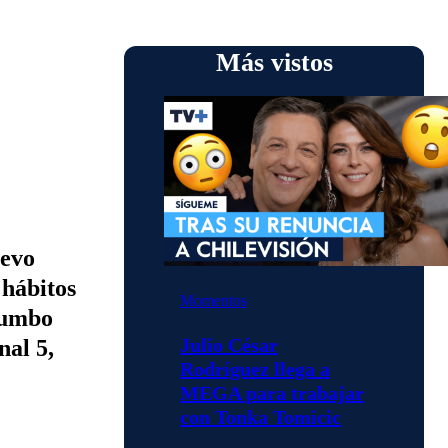
Más vistos
uevo
hábitos
Momentos
Rumbo
Julio César
nal 5,
Rodríguez llega a
MEGA para trabajar
con Tonka Tomicic