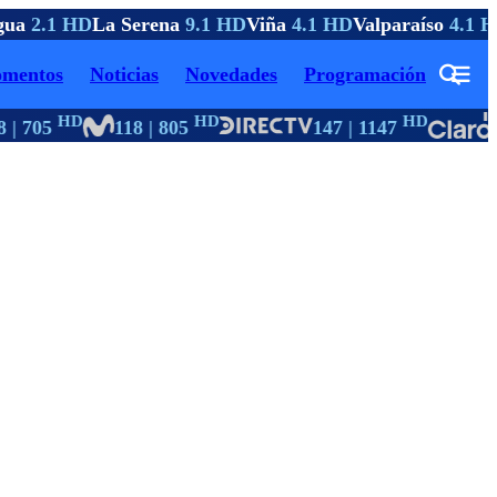
ua
2.1 HD
La Serena
9.1 HD
Viña
4.1 HD
Valparaíso
4.1 H
mentos
Noticias
Novedades
Programación
HD
HD
HD
 | 705
118 | 805
147 | 1147