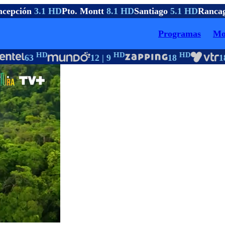
cepción
3.1 HD
Pto. Montt
8.1 HD
Santiago
5.1 HD
Rancag
Programas
Mo
HD
HD
HD
63
12 | 9
18
18