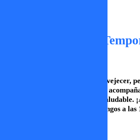
Capítulos
Tu Rumbo Verde | Tempor
¡Es inevitable! Todos vamos a envejecer, 
capítulo de Tu Rumbo Verde nos acompaña 
para lograr un envejecimiento saludable.
Verde! Todos los sábados y domingos a las 
¡Vamos por más!