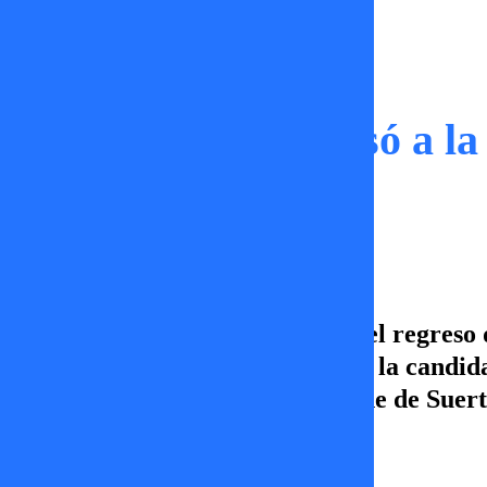
Momentos
Cata Vallejos regresó a l
Universo
En Noche de Suerte analizamos el regreso d
Universo. Peka Parra defendió a la candidat
portada”. Acompáñanos en Noche de Suerte
Damaris Castro