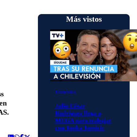
Más vistos
Momentos
ss
ien
Julio César
AS.
Rodríguez llega a
MEGA para trabajar
con Tonka Tomicic