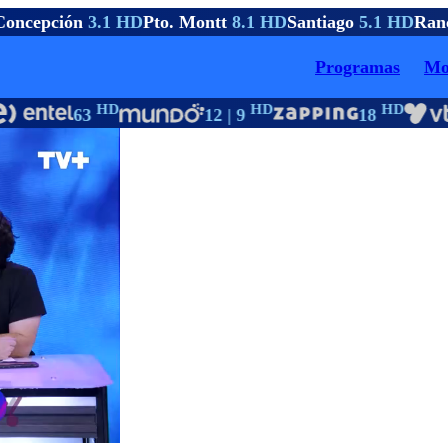
oncepción
3.1 HD
Pto. Montt
8.1 HD
Santiago
5.1 HD
Ranc
Programas
Mo
HD
HD
HD
63
12 | 9
18