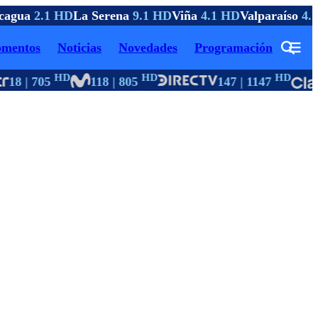
agua
2.1 HD
La Serena
9.1 HD
Viña
4.1 HD
Valparaíso
4.1
mentos
Noticias
Novedades
Programación
HD
HD
HD
18 | 705
118 | 805
147 | 1147