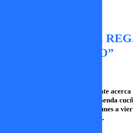
Momentos
“CHINO RÍOS ME RE
ESE ERA MI PAGO”
Una misteriosa foto abrió el debate acerca 
Sin embargo, Paula dio una tremenda cuc
nuevo capítulo de Sígueme! De lunes a viern
en TV+, Canal 5, Vamos por más.