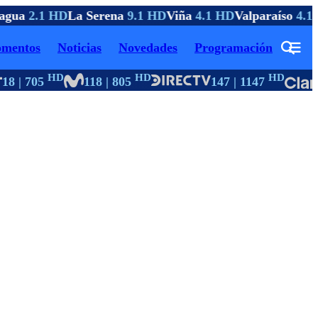
agua
2.1 HD
La Serena
9.1 HD
Viña
4.1 HD
Valparaíso
4.1 
mentos
Noticias
Novedades
Programación
HD
HD
HD
8 | 705
118 | 805
147 | 1147