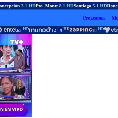
ncepción
3.1 HD
Pto. Montt
8.1 HD
Santiago
5.1 HD
Ranc
Programas
Mo
HD
HD
HD
63
12 | 9
18
1