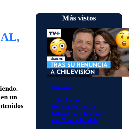
Más vistos
AL,
Momentos
viendo.
 en un
Julio César
ntenidos
Rodríguez llega a
MEGA para trabajar
con Tonka Tomicic