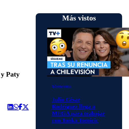
Más vistos
 y Paty
Momentos
Julio César
Rodríguez llega a
MEGA para trabajar
con Tonka Tomicic