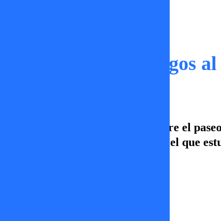
Momentos
¿Cuales son los riesgos al
En Tal Cual, Jose nos cuenta sobre el paseo
recuerda un terrorífico vuelo en el que est
Constanza Sandoval
19 de mayo 2026