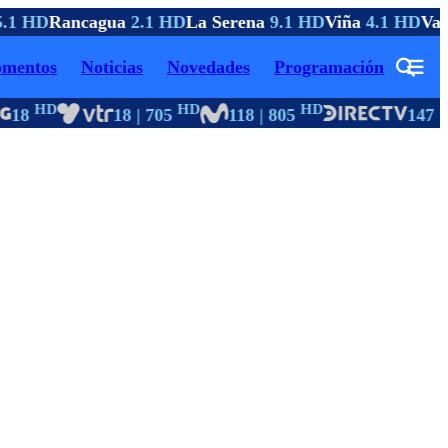
.1 HD
Rancagua
2.1 HD
La Serena
9.1 HD
Viña
4.1 HD
Valp
mentos
Noticias
Novedades
Programación
HD
HD
HD
18
18 | 705
118 | 805
147 | 