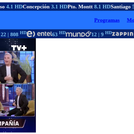
so
4.1 HD
Concepción
3.1 HD
Pto. Montt
8.1 HD
Santiago
5
Programas
Mo
HD
HD
HD
22 | 808
63
12 | 9