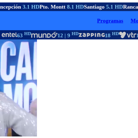
cepción
3.1 HD
Pto. Montt
8.1 HD
Santiago
5.1 HD
Ranca
Programas
Mo
HD
HD
HD
63
12 | 9
18
18