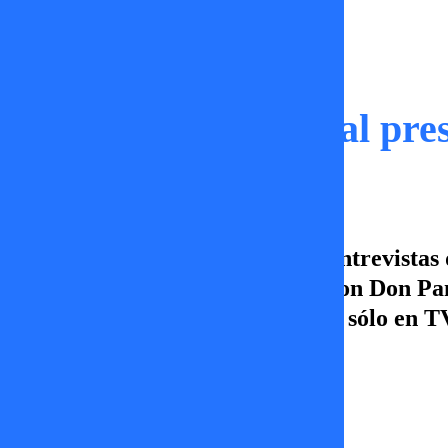
Momentos
Don Pancho recibe al pres
Pepe Toño le hizo el quite a las entrevista
electo accedió a una entrevista con Don Pan
lunes a viernes a las 23:00 horas, sólo en
Damaris Castro
17 de diciembre 2025