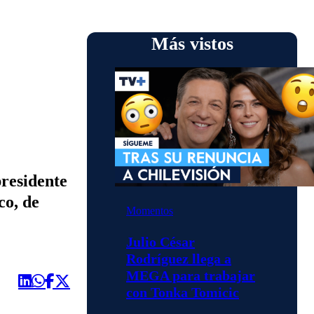
Más vistos
presidente
co, de
Momentos
Julio César
Rodríguez llega a
MEGA para trabajar
con Tonka Tomicic