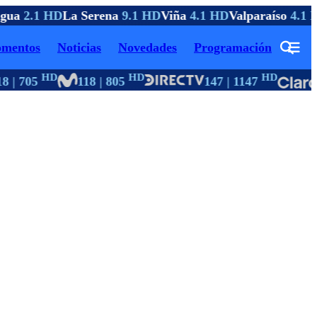
gua
2.1 HD
La Serena
9.1 HD
Viña
4.1 HD
Valparaíso
4.1 H
mentos
Noticias
Novedades
Programación
HD
HD
HD
 | 705
118 | 805
147 | 1147