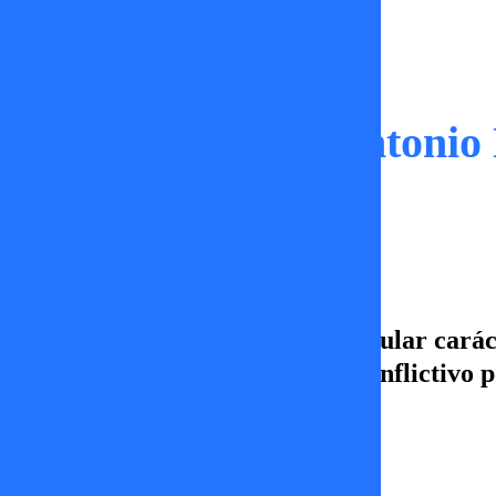
Momentos
El efecto de José Antonio
conflictivo?
En Sígueme analizamos el particular caráct
chilena actual, ¿es auténtico o conflictivo 
Constanza Sandoval
26 de mayo 2026