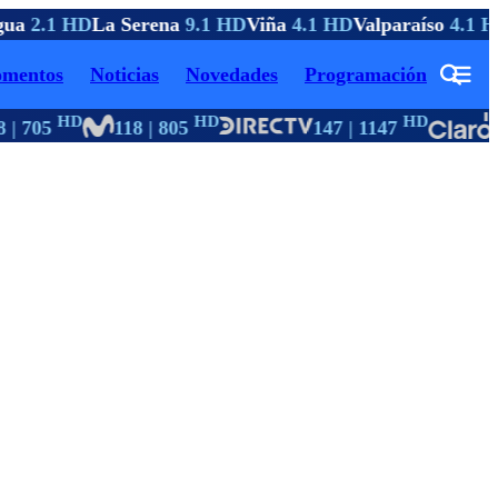
ua
2.1 HD
La Serena
9.1 HD
Viña
4.1 HD
Valparaíso
4.1 H
mentos
Noticias
Novedades
Programación
HD
HD
HD
| 705
118 | 805
147 | 1147