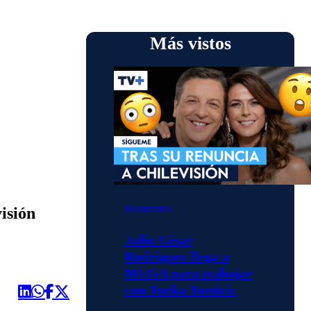
Más vistos
Momentos
isión
Julio César
Rodríguez llega a
MEGA para trabajar
con Tonka Tomicic