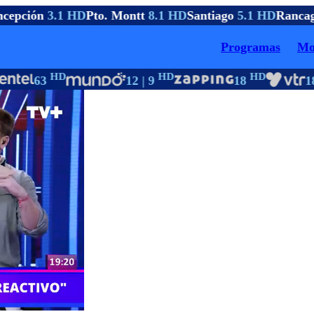
cepción
3.1 HD
Pto. Montt
8.1 HD
Santiago
5.1 HD
Rancag
Programas
Mo
HD
HD
HD
63
12 | 9
18
18 