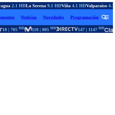
agua
2.1 HD
La Serena
9.1 HD
Viña
4.1 HD
Valparaíso
4.1
mentos
Noticias
Novedades
Programación
HD
HD
HD
18 | 705
118 | 805
147 | 1147