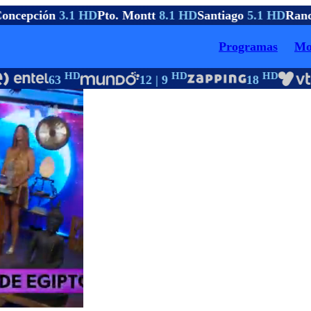
oncepción
3.1 HD
Pto. Montt
8.1 HD
Santiago
5.1 HD
Ranc
Programas
Mo
HD
HD
HD
63
12 | 9
18