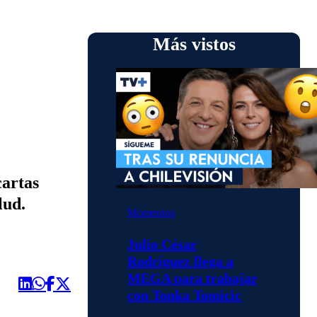
Más vistos
cartas
lud.
Momentos
Julio César
Rodríguez llega a
MEGA para trabajar
con Tonka Tomicic