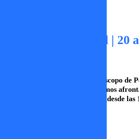
Momentos
Horóscopo Semanal | 20 a
¡Conoce los consejos que el horóscopo de P
hablaron y nos dicen cómo debemos afrontar
Acompáñanos de lunes a viernes desde las
TV+
20 de enero 2025