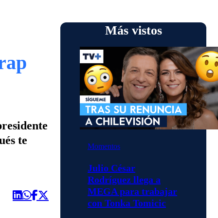
Más vistos
rap
presidente
ués te
Momentos
Julio César
Rodríguez llega a
MEGA para trabajar
con Tonka Tomicic