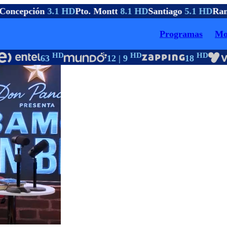
oncepción
3.1 HD
Pto. Montt
8.1 HD
Santiago
5.1 HD
Ran
Programas
Mo
HD
HD
HD
63
12 | 9
18