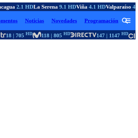
cagua
2.1 HD
La Serena
9.1 HD
Viña
4.1 HD
Valparaíso
4.
mentos
Noticias
Novedades
Programación
HD
HD
HD
18 | 705
118 | 805
147 | 1147