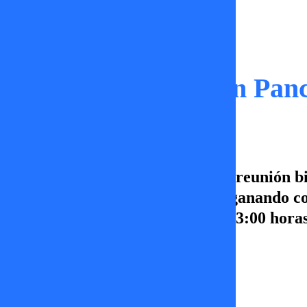
Momentos
¡IMPENSADO! Don Panch
En Después te explico se dio una reunión 
Inmaduro y a Trap ¿Quién sale ganando con
explico, de lunes a viernes a las 23:00 ho
Damaris Castro
19 de diciembre 2025