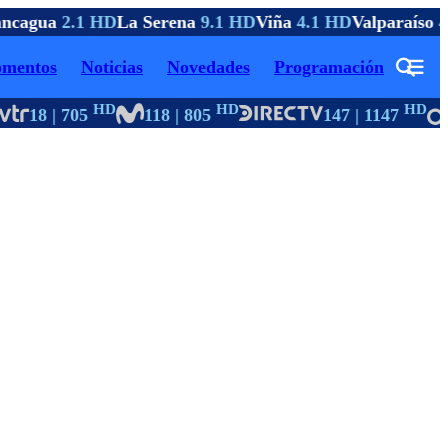
ncagua
2.1 HD
La Serena
9.1 HD
Viña
4.1 HD
Valparaíso
4.
mentos
Noticias
Novedades
Programación
HD
HD
HD
18 | 705
118 | 805
147 | 1147