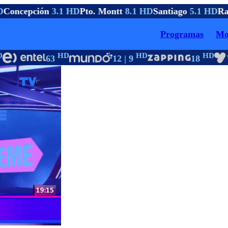
Concepción
3.1 HD
Pto. Montt
8.1 HD
Santiago
5.1 HD
Ra
Programas
Mo
HD
HD
HD
63
12 | 9
18