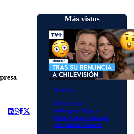
Más vistos
mpresa
Momentos
Julio César
Rodríguez llega a
MEGA para trabajar
con Tonka Tomicic