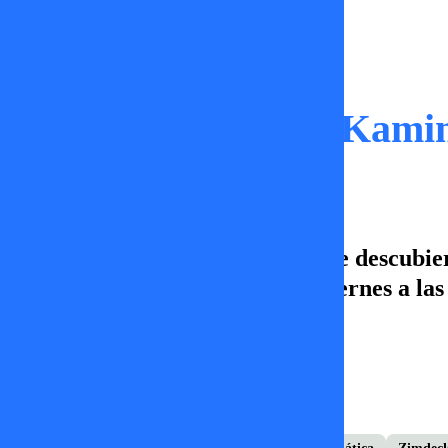
Momentos
La nueva mujer de Kami
Otra vez. Francisco Kaminskifue descubiert
en Noche de Suerte de lunes a viernes a la
José Tomás Medina
10 de febrero 2026