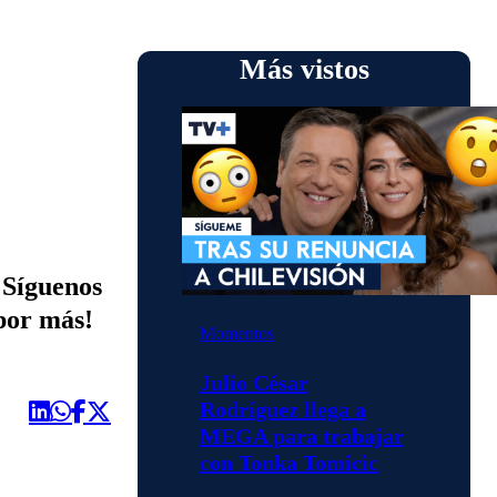
Más vistos
 Síguenos
 por más!
Momentos
Julio César
Rodríguez llega a
MEGA para trabajar
con Tonka Tomicic