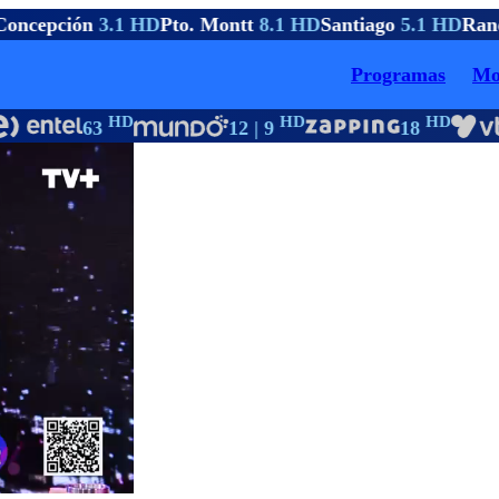
oncepción
3.1 HD
Pto. Montt
8.1 HD
Santiago
5.1 HD
Ranc
Programas
Mo
HD
HD
HD
63
12 | 9
18