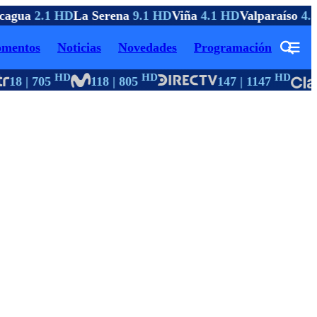
agua
2.1 HD
La Serena
9.1 HD
Viña
4.1 HD
Valparaíso
4.1
mentos
Noticias
Novedades
Programación
HD
HD
HD
18 | 705
118 | 805
147 | 1147