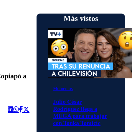
Más vistos
Copiapó a
Momentos
Julio César
Rodríguez llega a
MEGA para trabajar
con Tonka Tomicic