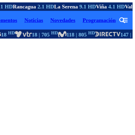
1 HD
Rancagua
2.1 HD
La Serena
9.1 HD
Viña
4.1 HD
Valp
mentos
Noticias
Novedades
Programación
HD
HD
HD
18
18 | 705
118 | 805
147 | 1