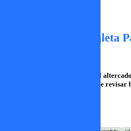
Momentos
¿Que tenía en la maleta P
En Tal Cual, Paty nos comenta el altercado
Santiago y supo la importancia de revisar b
Constanza Sandoval
19 de mayo 2026