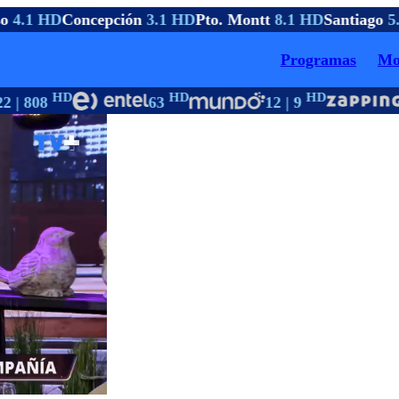
o
4.1 HD
Concepción
3.1 HD
Pto. Montt
8.1 HD
Santiago
5.
Programas
Mo
HD
HD
HD
2 | 808
63
12 | 9