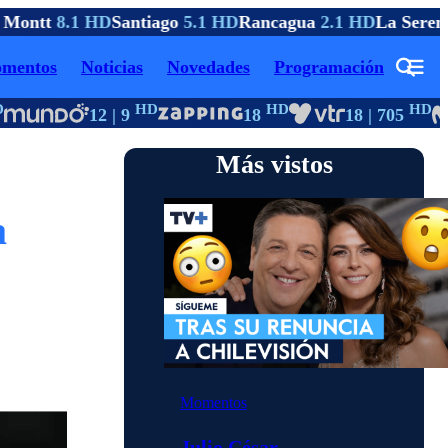
 Montt
8.1 HD
Santiago
5.1 HD
Rancagua
2.1 HD
La Seren
mentos
Noticias
Novedades
Programación
HD
HD
HD
12 | 9
18
18 | 705
Más vistos
a
Momentos
Julio César