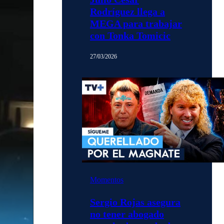
Rodríguez llega a
MEGA para trabajar
con Tonka Tomicic
27/03/2026
Momentos
Sergio Rojas asegura
no tener abogado