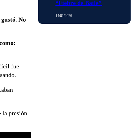
“Fiebre de Baile”
14/01/2026
 gustó. No
 como:
ícil fue
asando.
ltaban
e la presión