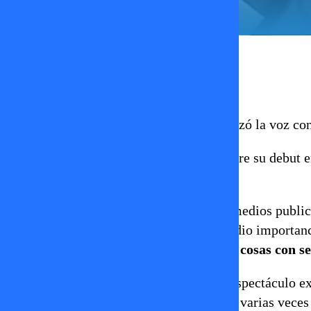
Erika Flores
05 de septiembre 2025
El comediante nacional
Diego Urrutia
alzó la voz cont
El humorista, que alguna vez bromeó sobre su debut 
también le dejó un sabor amargo.
Recuerda, por ejemplo, cuando algunos medios publica
certamen. Aunque en un comienzo no le dio importanc
periodistas que inventan, porque dicen cosas con s
El humorista sostiene que la prensa del espectáculo e
cosas. Afirma que lo sacaron de contexto varias vece