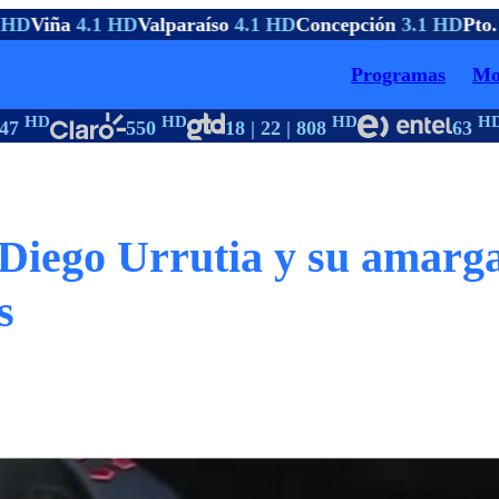
HD
Viña
4.1 HD
Valparaíso
4.1 HD
Concepción
3.1 HD
Pto.
Programas
Mo
HD
HD
HD
HD
7
550
18 | 22 | 808
63
: Diego Urrutia y su amarg
s