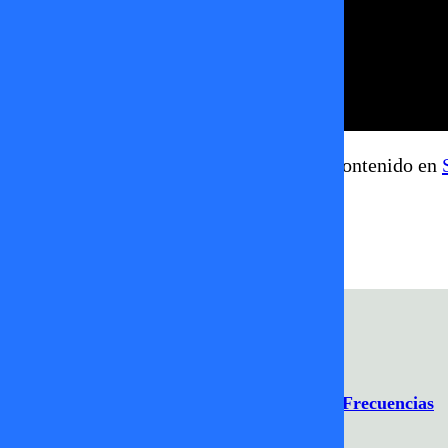
Revisa más información de este y otros contenido en
Diego Urrutia
periodistas
sígueme
tvmas
Programación
Comercial
Contacto
Frecuencias