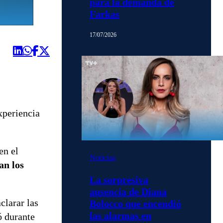
para la demanda de
Farkas
17/07/2026
xperiencia
en el
Noticias
an los
La sorpresiva
ausencia de Diana
clarar las
Bolocco que encendió
las alarmas en
ó durante