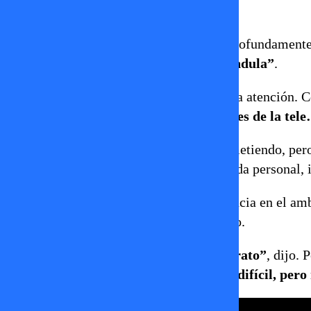
meses.
Esa exposición mediática lo incomodó profundament
me imaginaba jamás dentro de la farándula”
.
Su relación con Carla Jara
intensificó la atención. 
papá, estoy conociendo a alguien, pero es de la tel
Reconoce que sabía en lo que se estaba metiendo, pero 
enfrentar preguntas invasivas sobre su vida personal, 
Urrutia también acusó falta de transparencia en el a
vínculos con otras figuras del espectáculo.
“La farándula trata de picarte todo el rato”
, dijo. 
mediática.
“Sabía que era una relación difícil, per