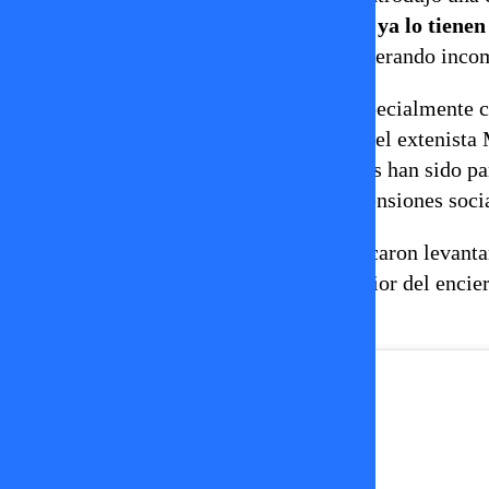
Paula Pavic.
“En cambio, hay otras que ya lo tienen
¿y para qué quieren más?”
, afirmó, generando incom
El comentario no pasó desapercibido, especialmente c
alto estándar de vida tras su relación con el extenis
famosos y desconocidos, estas diferencias han sido par
espacio, basado en la convivencia y las tensiones soci
Así, las palabras de Princeso no solo buscaron levanta
privilegios, mérito y convivencia al interior del en
capítulo.