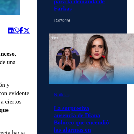
para la demanda de
Farkas
17/07/2026
inceso,
 de una
ón y
 con evidente
Noticias
a ciertos
La sorpresiva
 que
ausencia de Diana
Bolocco que encendió
las alarmas en
recta hacia