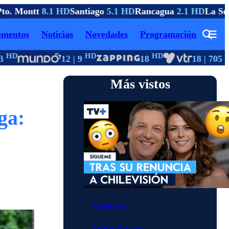
o. Montt
8.1 HD
Santiago
5.1 HD
Rancagua
2.1 HD
La Ser
mentos
Noticias
Novedades
Programación
HD
HD
HD
HD
12 | 9
18
18 | 705
Más vistos
ga:
Momentos
Julio César