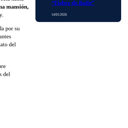
“Fiebre de Baile”
una mansión,
y.
14/01/2026
da por su
antes
ato del
bre
s del