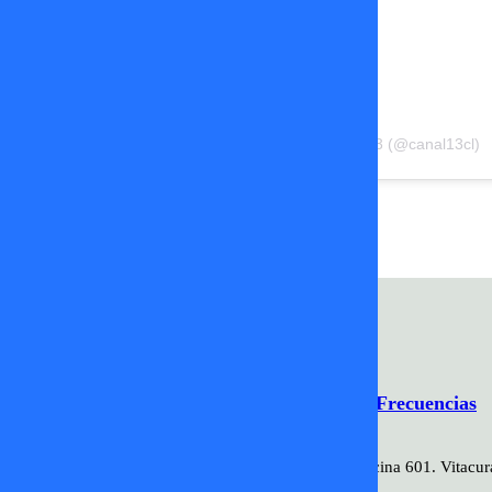
Una publicación compartida de El13 (@canal13cl)
paula pavic
princeso
Vecinos al Límite
Programación
Comercial
Contacto
Frecuencias
2026 ©TV+SpA. Av. Presidente Kennedy #9070. Oficina 601. Vitacur