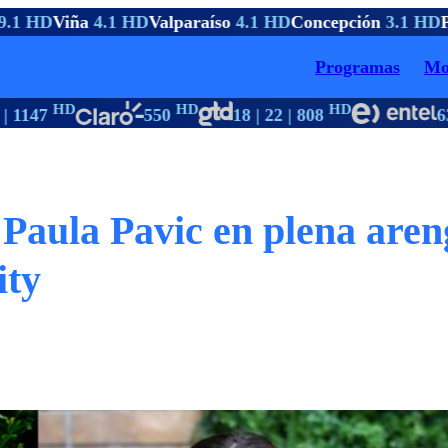
.1 HD
Viña
4.1 HD
Valparaíso
4.1 HD
Concepción
3.1 HD
Pt
Programas
Mo
HD
HD
HD
 1147
550
18 | 22 | 808
63
 Paula Pavic en plena aren
ity