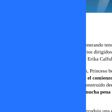
Erika Flores
22 de abril 2026
El encierro de
Vecinos al Límite
sigue generando tens
quien encendió el ambiente con comentarios dirigido
intensa arenga a su compañera de equipo, Erika Calfu
En el contexto de una posible eliminación, Princeso 
presión.
“No te vas a ir, no es el fin, sólo el comie
intensidad, apelando al vínculo que han construido de
compañeros por sobre otros:
“Me daría mucha pena q
merecen estar aquí”
.
Sin embargo, el tono cambió cuando él introdujo una c