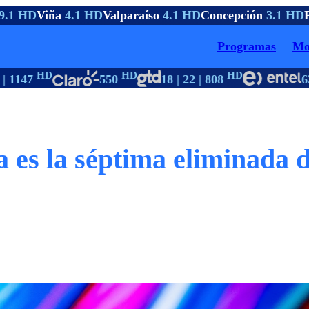
.1 HD
Viña
4.1 HD
Valparaíso
4.1 HD
Concepción
3.1 HD
Pt
Programas
Mo
HD
HD
HD
 1147
550
18 | 22 | 808
63
a es la séptima eliminada 