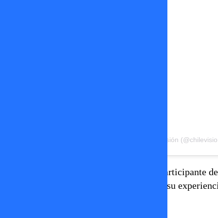
Una publicación compartida de Chilevisión (@chilevisio
Pese a lo inesperado de su salida, la ex participante d
la pista, reconoció entre risas lo corto de su experienc
su rápida eliminación.