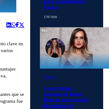
para la demanda de
Farkas
17/07/2026
to clave en
 varios
puntajes
iva,
Noticias
La sorpresiva
ausencia de Diana
antes que se
Bolocco que encendió
programa fue
las alarmas en