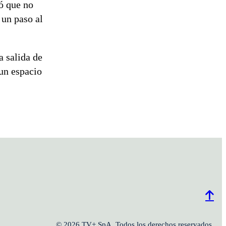
ró que no
 un paso al
 salida de
 un espacio
© 2026 TV+ SpA. Todos los derechos reservados.