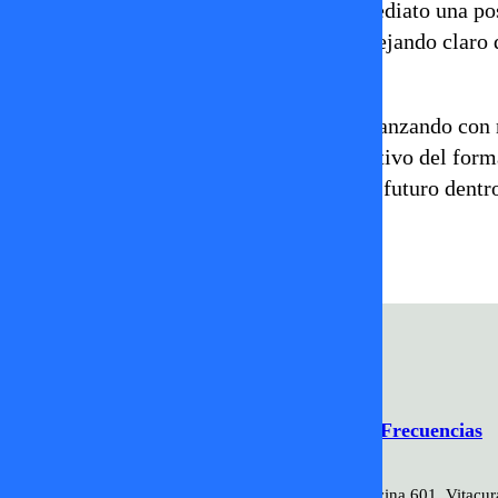
Incluso, fue más allá al descartar de inmediato una po
estaba interesada en volver a competir, dejando claro
costado.
De esta manera, el programa continúa avanzando con m
Trini Cerda no solo evidencia lo competitivo del forma
donde cada presentación puede definir el futuro dentr
chilevisión
fiebre de baile
trini cerda
Programación
Comercial
Contacto
Frecuencias
2026 ©TV+SpA. Av. Presidente Kennedy #9070. Oficina 601. Vitacur