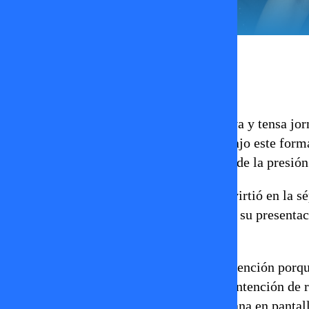
Erika Flores
20 de abril 2026
El estelar
Fiebre de Baile
vivió una nueva y tensa jo
la competencia. En su primer domingo bajo este form
participantes en riesgo, en una noche donde la presió
En ese contexto,
Trinidad Cerda
se convirtió en la s
más bajos de la jornada. El jurado evaluó su presentac
alcanzando un total de 21 puntos.
La eliminación llamó especialmente la atención porqu
sumaron recientemente al estelar con la intención de 
breve: apenas logró mantenerse una semana en pantall