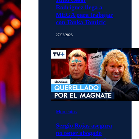
Rodríguez llega a
MEGA para trabajar
con Tonka Tomicic
27/03/2026
Momentos
Sergio Rojas asegura
no tener abogado