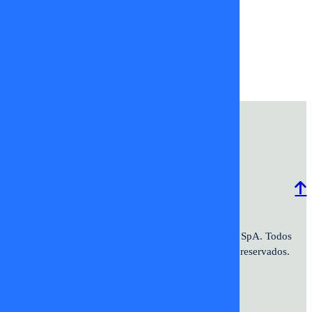
Tito
sobre la
hace más
Carlos
Noguera
Tiroides
felices
Molina
Programación
Comercial
Contacto
Frecuencias
2026 ©TV+SpA. Av. Presidente
© 2026 TV+ SpA. Todos
Kennedy #9070. Oficina 601. Vitacura.
los derechos reservados.